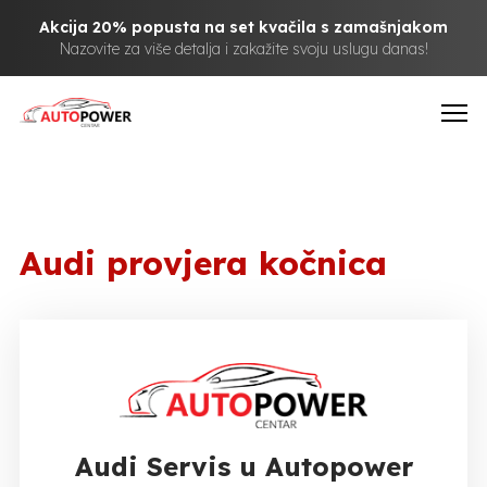
Akcija 20% popusta na set kvačila s zamašnjakom
Nazovite za više detalja i zakažite svoju uslugu danas!
Audi provjera kočnica
Audi Servis u Autopower