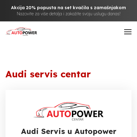
Akcija 20% popusta na set kvačila s zamašnjakom
Nazovite za više detalja i zakažite svoju uslugu danas!
Audi servis centar
Audi Servis u Autopower