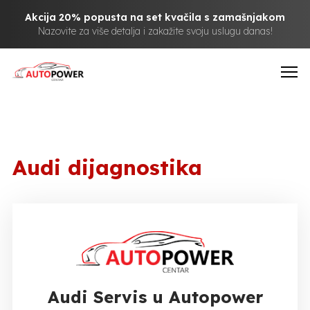
Akcija 20% popusta na set kvačila s zamašnjakom
Nazovite za više detalja i zakažite svoju uslugu danas!
Audi dijagnostika
Audi Servis u Autopower