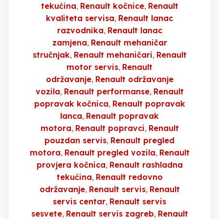
tekućina
Renault kočnice
Renault
kvaliteta servisa
Renault lanac
razvodnika
Renault lanac
zamjena
Renault mehaničar
stručnjak
Renault mehaničari
Renault
motor servis
Renault
održavanje
Renault održavanje
vozila
Renault performanse
Renault
popravak kočnica
Renault popravak
lanca
Renault popravak
motora
Renault popravci
Renault
pouzdan servis
Renault pregled
motora
Renault pregled vozila
Renault
provjera kočnica
Renault rashladna
tekućina
Renault redovno
održavanje
Renault servis
Renault
servis centar
Renault servis
sesvete
Renault servis zagreb
Renault