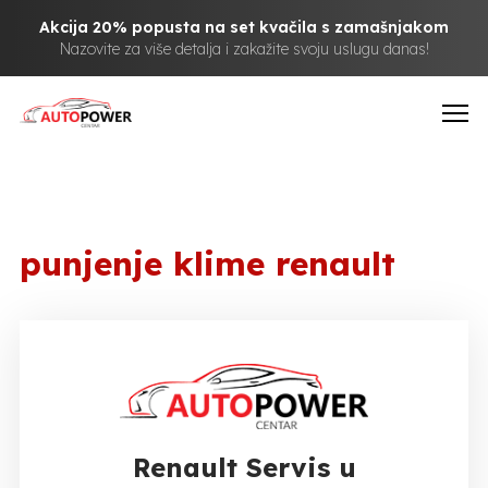
Akcija 20% popusta na set kvačila s zamašnjakom
Nazovite za više detalja i zakažite svoju uslugu danas!
punjenje klime renault
Renault Servis u