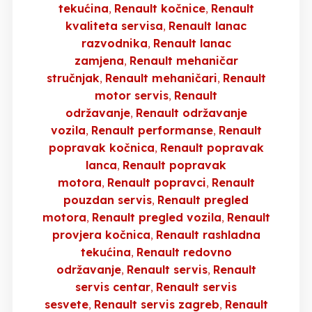
tekućina
Renault kočnice
Renault
kvaliteta servisa
Renault lanac
razvodnika
Renault lanac
zamjena
Renault mehaničar
stručnjak
Renault mehaničari
Renault
motor servis
Renault
održavanje
Renault održavanje
vozila
Renault performanse
Renault
popravak kočnica
Renault popravak
lanca
Renault popravak
motora
Renault popravci
Renault
pouzdan servis
Renault pregled
motora
Renault pregled vozila
Renault
provjera kočnica
Renault rashladna
tekućina
Renault redovno
održavanje
Renault servis
Renault
servis centar
Renault servis
sesvete
Renault servis zagreb
Renault