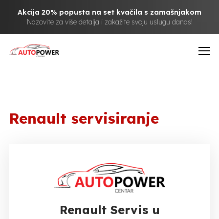
Akcija 20% popusta na set kvačila s zamašnjakom
Nazovite za više detalja i zakažite svoju uslugu danas!
Renault servisiranje
Renault Servis u