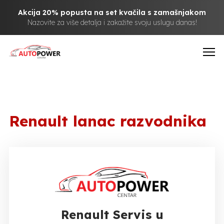
Akcija 20% popusta na set kvačila s zamašnjakom
Nazovite za više detalja i zakažite svoju uslugu danas!
Renault lanac razvodnika
Renault Servis u