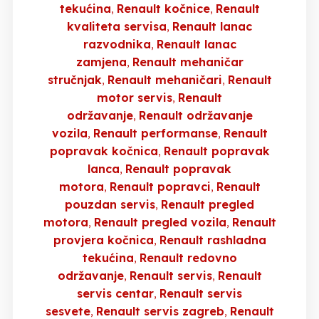
tekućina
Renault kočnice
Renault
kvaliteta servisa
Renault lanac
razvodnika
Renault lanac
zamjena
Renault mehaničar
stručnjak
Renault mehaničari
Renault
motor servis
Renault
održavanje
Renault održavanje
vozila
Renault performanse
Renault
popravak kočnica
Renault popravak
lanca
Renault popravak
motora
Renault popravci
Renault
pouzdan servis
Renault pregled
motora
Renault pregled vozila
Renault
provjera kočnica
Renault rashladna
tekućina
Renault redovno
održavanje
Renault servis
Renault
servis centar
Renault servis
sesvete
Renault servis zagreb
Renault