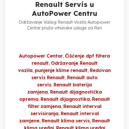
Renault Servis u
AutoPower Centru
Održavanje Vašeg Renault Vozila Autopower
Centar pruža vrhunske usluge za Ren
Autopower Centar
Čišćenje dpf filtera
renault
Održavanje Renault
vozila
punjenje klime renault
Redovan
servis Renault
Renault auto
servis
Renault baterija
zamjena
Renault dijagnostička
oprema
Renault dijagnostika
Renault
filter zamjena
Renault interval
servisiranja
Renault interval
zamjene
Renault klima servis
Renault
klima uređaj
Renault klima uređaj