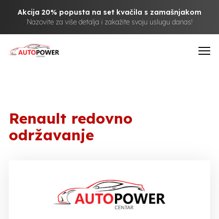
Akcija 20% popusta na set kvačila s zamašnjakom
Nazovite za više detalja i zakažite svoju uslugu danas!
Renault redovno
održavanje