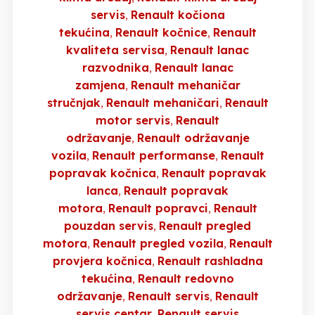
servis
Renault kočiona
tekućina
Renault kočnice
Renault
kvaliteta servisa
Renault lanac
razvodnika
Renault lanac
zamjena
Renault mehaničar
stručnjak
Renault mehaničari
Renault
motor servis
Renault
održavanje
Renault održavanje
vozila
Renault performanse
Renault
popravak kočnica
Renault popravak
lanca
Renault popravak
motora
Renault popravci
Renault
pouzdan servis
Renault pregled
motora
Renault pregled vozila
Renault
provjera kočnica
Renault rashladna
tekućina
Renault redovno
održavanje
Renault servis
Renault
servis centar
Renault servis