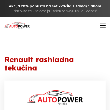
Akcija 20% popusta na set kvačila s zamašnjakom
Nazovite za više detalja i zakažite svoju uslugu danas!
Renault rashladna
tekućina