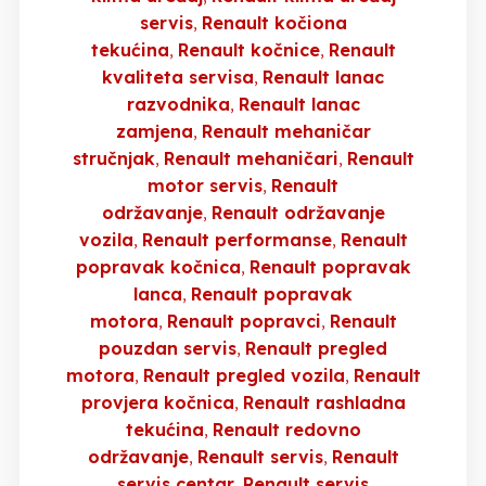
servis
Renault kočiona
tekućina
Renault kočnice
Renault
kvaliteta servisa
Renault lanac
razvodnika
Renault lanac
zamjena
Renault mehaničar
stručnjak
Renault mehaničari
Renault
motor servis
Renault
održavanje
Renault održavanje
vozila
Renault performanse
Renault
popravak kočnica
Renault popravak
lanca
Renault popravak
motora
Renault popravci
Renault
pouzdan servis
Renault pregled
motora
Renault pregled vozila
Renault
provjera kočnica
Renault rashladna
tekućina
Renault redovno
održavanje
Renault servis
Renault
servis centar
Renault servis