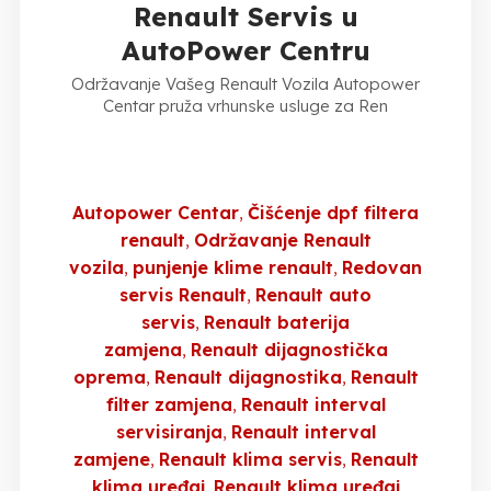
Renault Servis u
AutoPower Centru
Održavanje Vašeg Renault Vozila Autopower
Centar pruža vrhunske usluge za Ren
Autopower Centar
Čišćenje dpf filtera
renault
Održavanje Renault
vozila
punjenje klime renault
Redovan
servis Renault
Renault auto
servis
Renault baterija
zamjena
Renault dijagnostička
oprema
Renault dijagnostika
Renault
filter zamjena
Renault interval
servisiranja
Renault interval
zamjene
Renault klima servis
Renault
klima uređaj
Renault klima uređaj