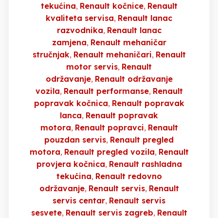
tekućina
Renault kočnice
Renault
kvaliteta servisa
Renault lanac
razvodnika
Renault lanac
zamjena
Renault mehaničar
stručnjak
Renault mehaničari
Renault
motor servis
Renault
održavanje
Renault održavanje
vozila
Renault performanse
Renault
popravak kočnica
Renault popravak
lanca
Renault popravak
motora
Renault popravci
Renault
pouzdan servis
Renault pregled
motora
Renault pregled vozila
Renault
provjera kočnica
Renault rashladna
tekućina
Renault redovno
održavanje
Renault servis
Renault
servis centar
Renault servis
sesvete
Renault servis zagreb
Renault