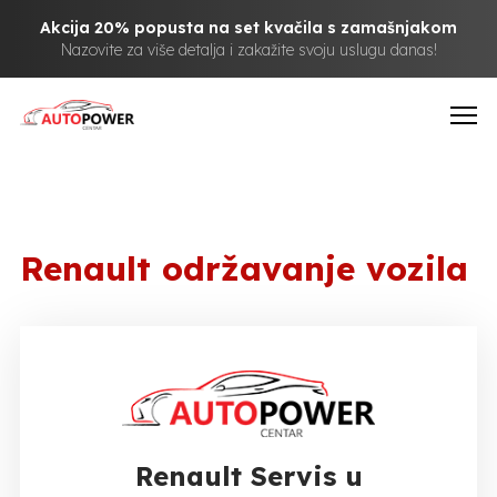
Akcija 20% popusta na set kvačila s zamašnjakom
Nazovite za više detalja i zakažite svoju uslugu danas!
Renault održavanje vozila
Renault Servis u