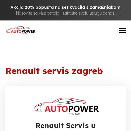
Akcija 20% popusta na set kvačila s zamašnjakom
Nazovite za više detalja i zakažite svoju uslugu danas!
Renault servis zagreb
Renault Servis u