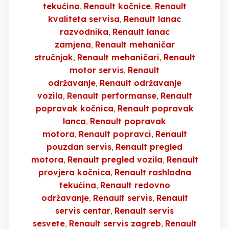
tekućina
Renault kočnice
Renault
kvaliteta servisa
Renault lanac
razvodnika
Renault lanac
zamjena
Renault mehaničar
stručnjak
Renault mehaničari
Renault
motor servis
Renault
održavanje
Renault održavanje
vozila
Renault performanse
Renault
popravak kočnica
Renault popravak
lanca
Renault popravak
motora
Renault popravci
Renault
pouzdan servis
Renault pregled
motora
Renault pregled vozila
Renault
provjera kočnica
Renault rashladna
tekućina
Renault redovno
održavanje
Renault servis
Renault
servis centar
Renault servis
sesvete
Renault servis zagreb
Renault