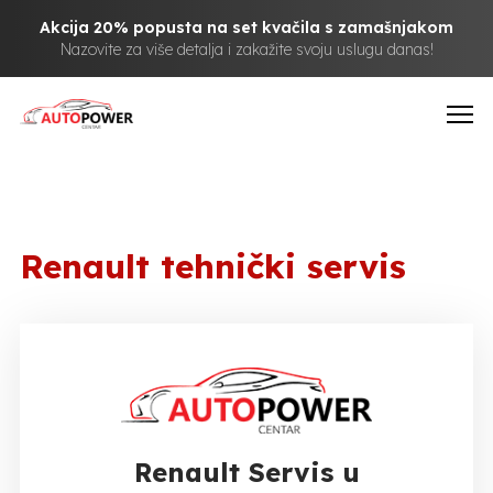
Akcija 20% popusta na set kvačila s zamašnjakom
Nazovite za više detalja i zakažite svoju uslugu danas!
Renault tehnički servis
Renault Servis u