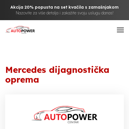
Akcija 20% popusta na set kvačila s zamašnjakom
Nazovite za više detalja i zakažite svoju uslugu danas!
Mercedes dijagnostička
oprema