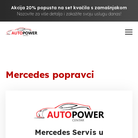
Akcija 20% popusta na set kvačila s zamašnjakom
Nazovite za više detalja i zakažite svoju uslugu danas!
Mercedes popravci
Mercedes Servis u