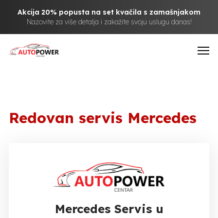
Akcija 20% popusta na set kvačila s zamašnjakom
Nazovite za više detalja i zakažite svoju uslugu danas!
Redovan servis Mercedes
Mercedes Servis u