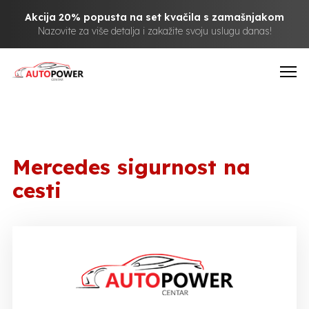
Akcija 20% popusta na set kvačila s zamašnjakom
Nazovite za više detalja i zakažite svoju uslugu danas!
Mercedes sigurnost na
cesti