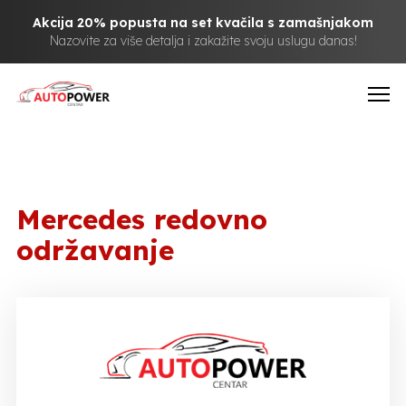
Akcija 20% popusta na set kvačila s zamašnjakom
Nazovite za više detalja i zakažite svoju uslugu danas!
Mercedes redovno
održavanje