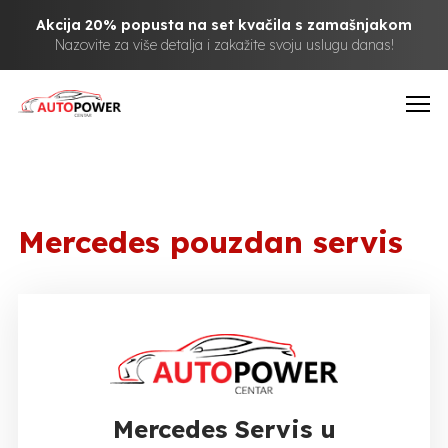
Akcija 20% popusta na set kvačila s zamašnjakom
Nazovite za više detalja i zakažite svoju uslugu danas!
Mercedes pouzdan servis
Mercedes Servis u