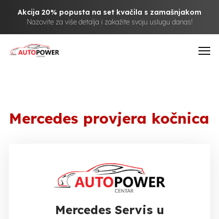
Akcija 20% popusta na set kvačila s zamašnjakom
Nazovite za više detalja i zakažite svoju uslugu danas!
Mercedes provjera kočnica
Mercedes Servis u