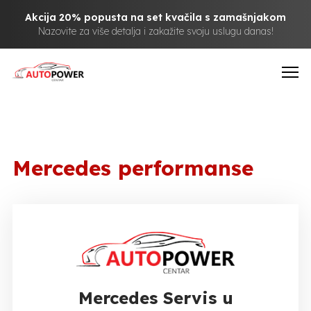
Akcija 20% popusta na set kvačila s zamašnjakom
Nazovite za više detalja i zakažite svoju uslugu danas!
Mercedes performanse
Mercedes Servis u