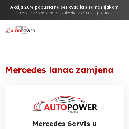
Akcija 20% popusta na set kvačila s zamašnjakom
Nazovite za više detalja i zakažite svoju uslugu danas!
Mercedes lanac zamjena
Mercedes Servis u