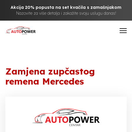
Akcija 20% popusta na set kvačila s zamašnjakom
Nazovite za više detalja i zakažite svoju uslugu danas!
Zamjena zupčastog
remena Mercedes